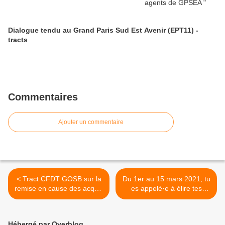
Dialogue tendu au Grand Paris Sud Est Avenir (EPT11) -
tracts
Commentaires
Ajouter un commentaire
< Tract CFDT GOSB sur la
Du 1er au 15 mars 2021, tu
remise en cause des acquis
es appelé·e à élire tes
sur le temps de travail
représentant·es au conseil
d'administration de la
Caisse de retraite des
Hébergé par Overblog