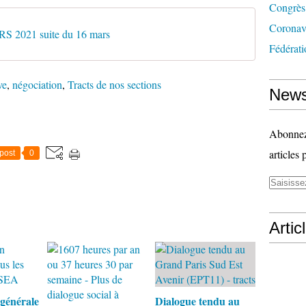
Congrès
Coronav
2021 suite du 16 mars
Fédérati
ve
,
négociation
,
Tracts de nos sections
News
Abonnez-
articles 
post
0
Artic
 générale
Dialogue tendu au