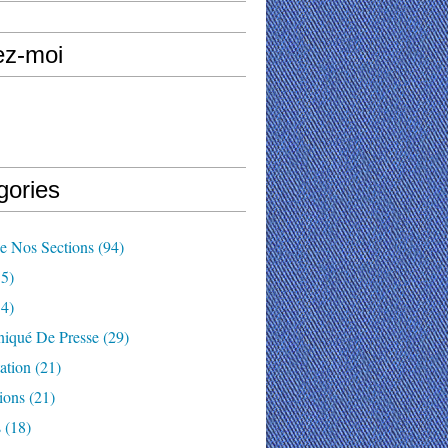
ez-moi
gories
e Nos Sections
(94)
5)
4)
qué De Presse
(29)
ation
(21)
ions
(21)
s
(18)