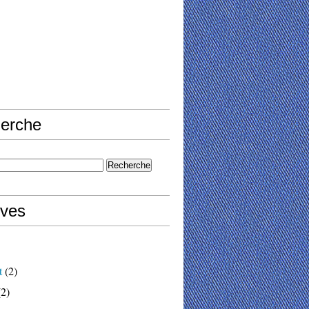
erche
ives
t
(2)
2)