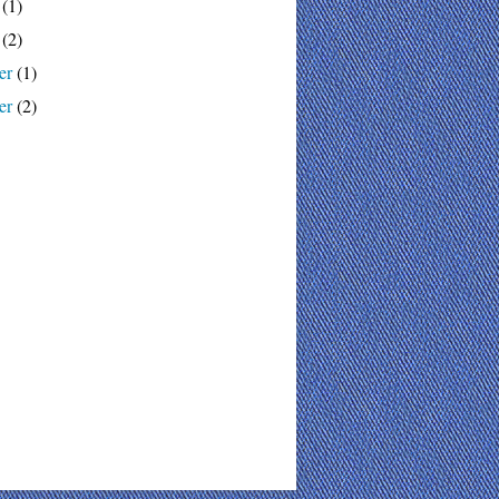
(1)
(2)
er
(1)
er
(2)