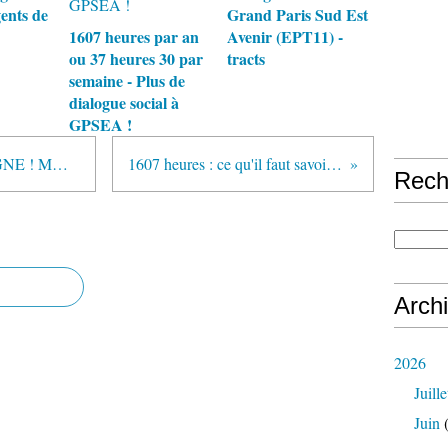
gents de
Grand Paris Sud Est
1607 heures par an
Avenir (EPT11) -
ou 37 heures 30 par
tracts
semaine - Plus de
dialogue social à
GPSEA !
PAS DE BEBES A LA CONSIGNE ! MOBILISATION LE 30 MARS 2021
1607 heures : ce qu'il faut savoir - Tract section Charenton
Rech
Arch
2026
Juille
Juin
(