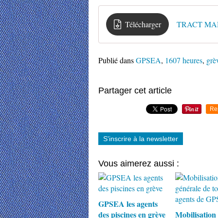
Télécharger
TRACT MARS 
Publié dans
GPSEA
,
1607 heures
,
grè
Partager cet article
Re
S'inscrire à la newsletter
Vous aimerez aussi :
GPSEA les agents
des piscines en grève
Mobilisation