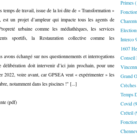
Primes
(
 temps de travail, issue de la loi dite de « Transformation »
Fonctio
 est un projet d’ampleur qui impacte tous les agents de
Charent
Propreté urbaine comme les médiathèques, les services
Election
ents sportifs, la Restauration collective comme les
Interco 
1607 He
s avons échangé sur nos questionnements et interrogations
Conseil
 délibération doit intervenir d’ici juin prochain, pour une
Vincenn
er 2022, voire avant, car GPSEA veut « expérimenter » les
Grand O
re, notamment dans les piscines !" [...]
Crèches
Temps D
nte (pdf)
Covid
(9
Créteil
(
Fonction
Chennev