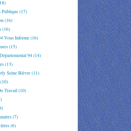
18)
n Publique
(17)
on
(16)
s
(16)
94 Vous Informe
(16)
ures
(15)
 Départemental 94
(14)
es
(13)
rly Seine Bièvre
(11)
(10)
e Travail
(10)
)
9)
naires
(7)
ières
(6)