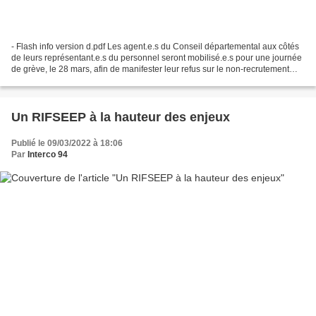
- Flash info version d.pdf Les agent.e.s du Conseil départemental aux côtés
de leurs représentant.e.s du personnel seront mobilisé.e.s pour une journée
de grève, le 28 mars, afin de manifester leur refus sur le non-recrutement
des 600 postes vacants mais...
Un RIFSEEP à la hauteur des enjeux
Publié le 09/03/2022 à 18:06
Par
Interco 94