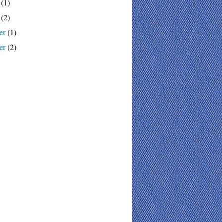
(1)
(2)
er
(1)
er
(2)