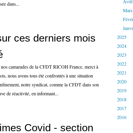
Avril
sée dans...
Mars
Févri
Janvi
sur ces derniers mois
2025
2024
é
2023
2022
à nos camarades de la CFDT RICOH France, merci à
2021
is, nous avons tous été confrontés à une situation
2020
confinement, notre syndicat, comme la CFDT dans son
2019
ve de réactivité, en informant...
2018
2017
2016
imes Covid - section