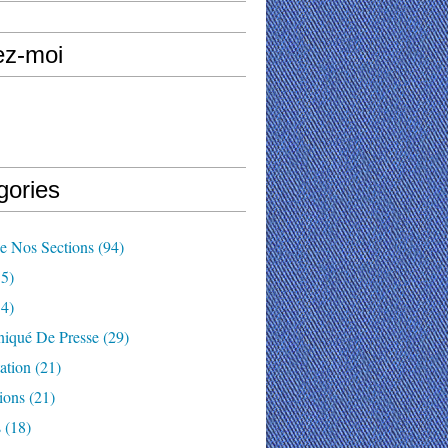
ez-moi
gories
e Nos Sections
(94)
5)
4)
qué De Presse
(29)
ation
(21)
ions
(21)
s
(18)