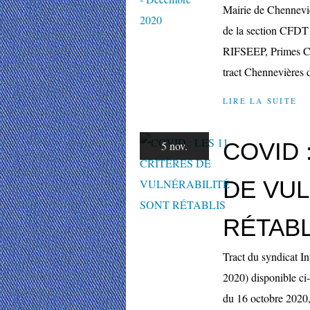
Mairie de Chennevièr
de la section CFDT
RIFSEEP, Primes Cov
tract Chennevières 
LIRE LA SUITE
COVID 
5 nov.
DE VUL
RÉTABL
Tract du syndicat In
2020) disponible ci-
du 16 octobre 2020,