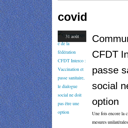
covid
Communi
31 août
CFDT Int
passe sa
social n
option
Une fois encore la cr
mesures unilatérales