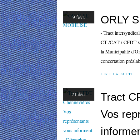
ORLY S
9 févr.
- Tract intersyndica
CT /CAT / CFDT s'es
la Municipalité d'Or
concertation préalab
LIRE LA SUITE
Tract C
21 déc.
Vos rep
informe