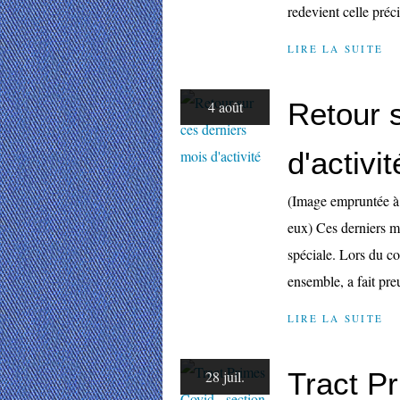
redevient celle préci
LIRE LA SUITE
Retour 
4 août
d'activit
(Image empruntée 
eux) Ces derniers mo
spéciale. Lors du 
ensemble, a fait preu
LIRE LA SUITE
Tract Pr
28 juil.