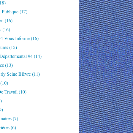
18)
n Publique
(17)
on
(16)
s
(16)
94 Vous Informe
(16)
ures
(15)
 Départemental 94
(14)
es
(13)
rly Seine Bièvre
(11)
(10)
e Travail
(10)
)
9)
naires
(7)
ières
(6)