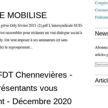
Congrès
Coronav
E MOBILISE
Fédérati
l grève Orly février 2021 (2).pdf L'intersyndicale SUD-
t rassemblée pour réclamer un vrai dialogue social à
News
ly. On veut imposer à ses animateurs (et sans
le) le regroupement...
Abonnez-
articles 
FDT Chennevières -
Artic
résentants vous
nt - Décembre 2020