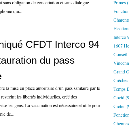
ut sans obligation de concertation et sans dialogue
Primes
(
phonie qui...
Fonctio
Charent
Election
Interco 
iqué CFDT Interco 94
1607 He
Conseil
stauration du pass
Vincenn
Grand O
e
Crèches
re la mise en place autoritaire d’un pass sanitaire par le
Temps D
estreint les libertés individuelles, créé des
Covid
(9
ivise les gens. La vaccination est nécessaire et utile pour
Créteil
(
mie de...
Fonction
Chennev