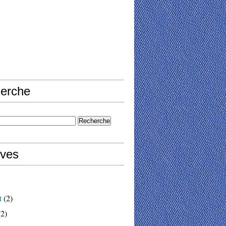
erche
ives
t
(2)
2)