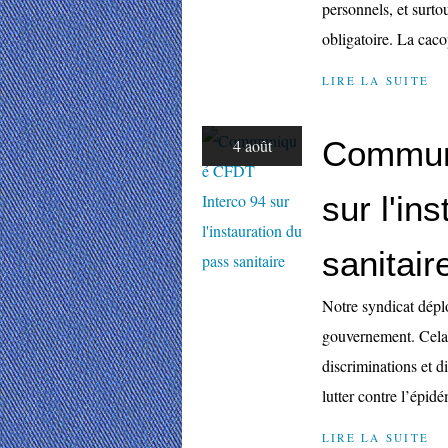
personnels, et surto
obligatoire. La caco
LIRE LA SUITE
Commun
4 août
sur l'in
sanitair
Notre syndicat déplo
gouvernement. Cela r
discriminations et d
lutter contre l’épidé
LIRE LA SUITE