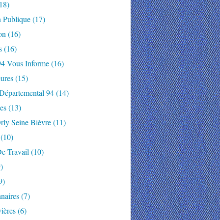
18)
n Publique
(17)
on
(16)
s
(16)
94 Vous Informe
(16)
ures
(15)
 Départemental 94
(14)
es
(13)
rly Seine Bièvre
(11)
(10)
e Travail
(10)
)
9)
naires
(7)
ières
(6)