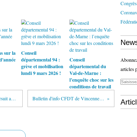
Congrès
Coronav
Fédérati
News
s sur la
Conseil
 d'année
départemental 94 :
Conseil
Abonnez-
grève et mobilisation
départemental du
articles 
lundi 9 mars 2026 !
Val-de-Marne :
l’enquête choc sur les
conditions de travail
La mobilisation des agents se poursuit au Conseil départemental
Bulletin d'info CFDT de Vincennes - N° 28 - Juin 2025
Artic