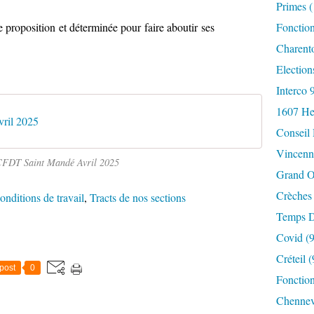
Primes
(
proposition et déterminée pour faire aboutir ses
Fonctio
Charent
Election
Interco 
1607 He
vril 2025
Conseil
Vincenn
CFDT Saint Mandé Avril 2025
Grand O
Crèches
onditions de travail
,
Tracts de nos sections
Temps D
Covid
(9
Créteil
(
post
0
Fonction
Chennev