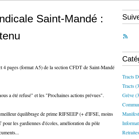
yndicale Saint-Mandé :
Suiv
btenu
Caté
ract 4 pages (format A5) de la section CFDT de Saint-Mandé
Tracts D
Tracts
(3
ous a été refusé" et les "Prochaines actions prévues".
Grève
(3
Communi
l, meilleur équilibrage de prime RIFSEEP (+ d'IFSE, moins
Manifest
 pour les gardiennes d'écoles, amélioration du pôle
Informat
cuments...
Retraite