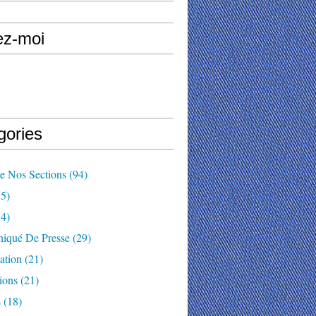
ez-moi
gories
e Nos Sections
(94)
5)
4)
qué De Presse
(29)
ation
(21)
ions
(21)
s
(18)