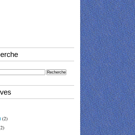
erche
ives
t
(2)
2)