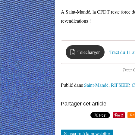
A Saint-Mandé, la CFDT reste force de 
revendications !
Télécharger
Tract du 11 a
Tract 
Publié dans
Saint-Mandé
,
RIFSEEP
,
C
Partager cet article
Re
S'inscrire à la newsletter