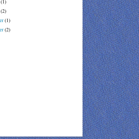
(1)
(2)
er
(1)
er
(2)