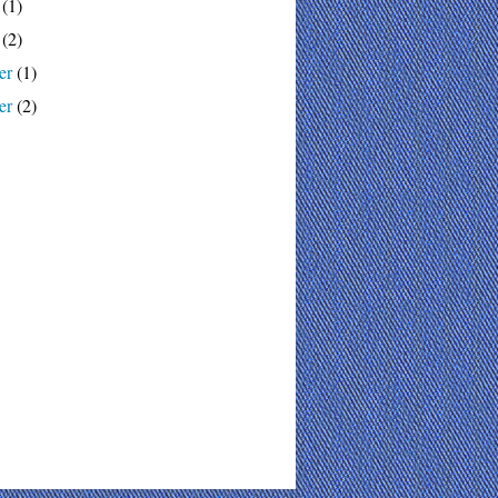
(1)
(2)
er
(1)
er
(2)