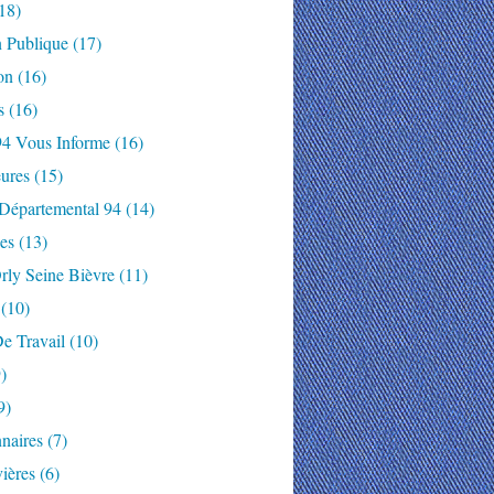
18)
n Publique
(17)
on
(16)
s
(16)
94 Vous Informe
(16)
ures
(15)
 Départemental 94
(14)
es
(13)
rly Seine Bièvre
(11)
(10)
e Travail
(10)
)
9)
naires
(7)
ières
(6)