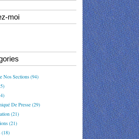
ez-moi
gories
e Nos Sections
(94)
5)
4)
qué De Presse
(29)
ation
(21)
ions
(21)
s
(18)