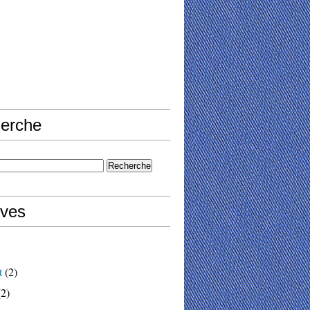
erche
ives
t
(2)
2)