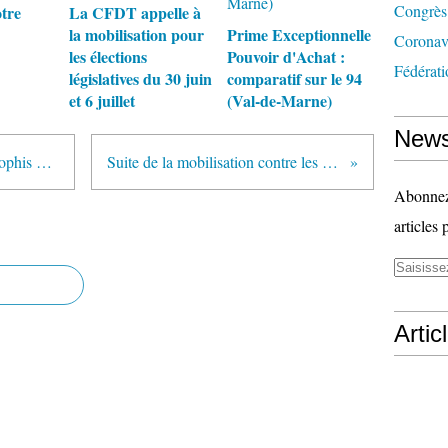
Congrès
tre
La CFDT appelle à
la mobilisation pour
Prime Exceptionnelle
Coronav
les élections
Pouvoir d'Achat :
Fédérati
législatives du 30 juin
comparatif sur le 94
et 6 juillet
(Val-de-Marne)
News
Pourquoi la section CFDT de Valophis n'a pas signé les NAO 2017 :
Suite de la mobilisation contre les ordonnances sur le travail
Abonnez-
articles 
Artic