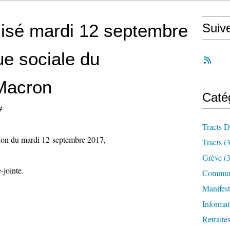
lisé mardi 12 septembre
Suiv
que sociale du
Macron
Caté
4
Tracts D
ation du mardi 12 septembre 2017,
Tracts
(3
Grève
(3
e-jointe.
Communi
Manifest
Informat
Retraite