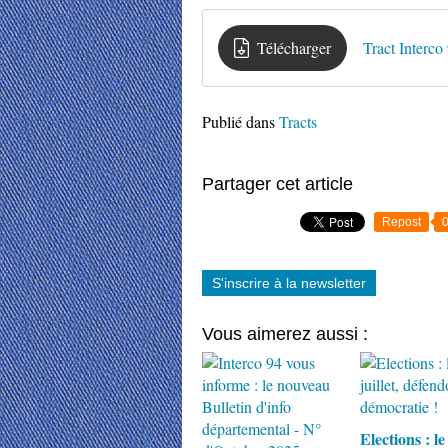
Télécharger
Tract Interco
Publié dans
Tracts
Partager cet article
Repost
S'inscrire à la newsletter
Vous aimerez aussi :
Elections : le 