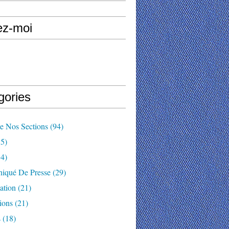
ez-moi
gories
e Nos Sections
(94)
5)
4)
qué De Presse
(29)
ation
(21)
ions
(21)
s
(18)