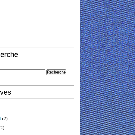
erche
ives
t
(2)
2)