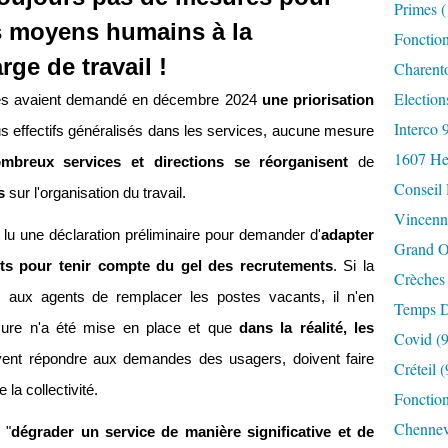
Primes
(
s moyens humains à la
Fonctio
rge de travail !
Charent
Election
ales avaient demandé en décembre 2024
une priorisation
Interco 
s effectifs généralisés dans les services, aucune mesure
1607 He
mbreux services et directions se réorganisent
de
Conseil
s
sur l'organisation du travail.
Vincenn
u une déclaration préliminaire pour demander d'
adapter
Grand O
nts pour tenir compte du gel des recrutements
. Si la
Crèches
 aux agents de remplacer les postes vacants, il n'en
Temps D
ure n'a été mise en place et que
dans la réalité, les
Covid
(9
vent répondre aux demandes des usagers, doivent faire
Créteil
(
la collectivité.
Fonction
Chennev
 "
dégrader un service de manière significative et de