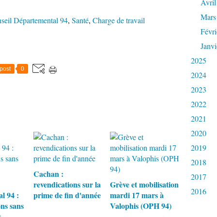
Avril
Mars
seil Départemental 94
,
Santé
,
Charge de travail
Févri
Janvi
2025
post
0
2024
2023
2022
2021
2020
2019
2018
Cachan :
2017
revendications sur la
Grève et mobilisation
2016
l 94 :
prime de fin d'année
mardi 17 mars à
ons sans
Valophis (OPH 94)
s