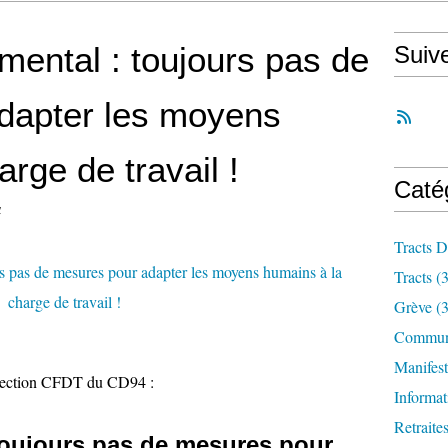
mental : toujours pas de
Suiv
dapter les moyens
rge de travail !
Caté
4
Tracts D
Tracts
(3
Grève
(3
Communi
Manifest
 section CFDT du CD94 :
Informat
Retraite
: toujours pas de mesures pour