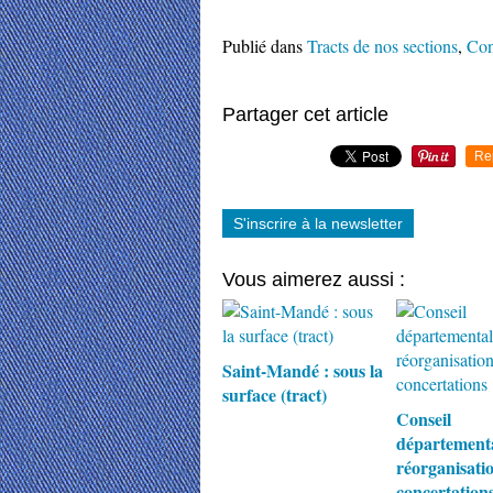
Publié dans
Tracts de nos sections
,
Con
Partager cet article
Re
S'inscrire à la newsletter
Vous aimerez aussi :
Saint-Mandé : sous la
surface (tract)
Conseil
départementa
réorganisati
concertation