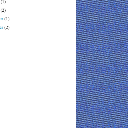
(1)
(2)
er
(1)
er
(2)