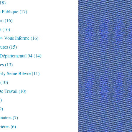
18)
n Publique
(17)
on
(16)
s
(16)
94 Vous Informe
(16)
ures
(15)
 Départemental 94
(14)
es
(13)
rly Seine Bièvre
(11)
(10)
e Travail
(10)
)
9)
naires
(7)
ières
(6)