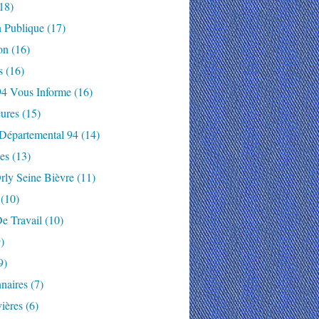
18)
n Publique
(17)
on
(16)
s
(16)
94 Vous Informe
(16)
ures
(15)
 Départemental 94
(14)
es
(13)
rly Seine Bièvre
(11)
(10)
e Travail
(10)
)
9)
naires
(7)
ières
(6)