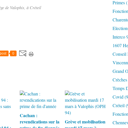
Primes
(
ège de Valophis, à Créteil
Fonctio
Charent
Election
Interco 
1607 He
Conseil
post
0
Vincenn
Grand O
Crèches
Temps D
Covid
(9
Créteil
(
Fonction
Cachan :
revendications sur la
Grève et mobilisation
Chennev
l 94 :
prime de fin d'année
mardi 17 mars à