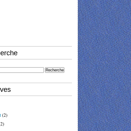
erche
ives
t
(2)
2)