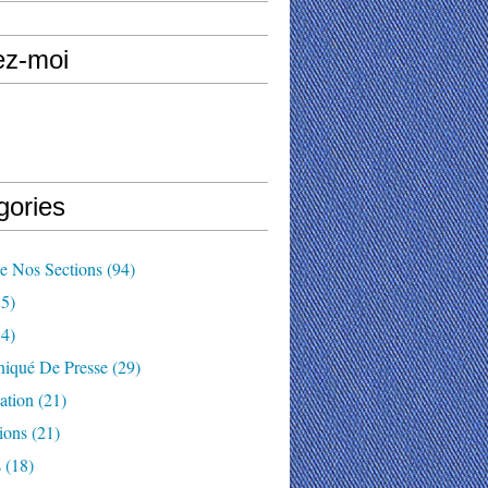
ez-moi
gories
e Nos Sections
(94)
5)
4)
qué De Presse
(29)
ation
(21)
ions
(21)
s
(18)