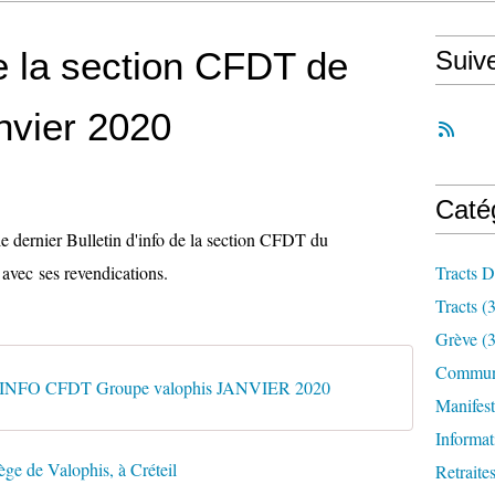
de la section CFDT de
Suiv
vier 2020
Caté
 le dernier Bulletin d'info de la section CFDT du
vec ses revendications.
Tracts D
Tracts
(3
Grève
(3
Communi
NFO CFDT Groupe valophis JANVIER 2020
Manifest
Informat
Retraite