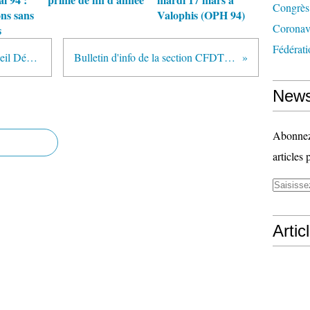
Congrès
ons sans
Valophis (OPH 94)
Coronav
s
Fédérati
Bulletin d'infos de la section Conseil Départemental 94 (Décembre 2019)
Bulletin d'info de la section CFDT Ville de Créteil - Mars 2020
News
Abonnez-
articles 
Artic