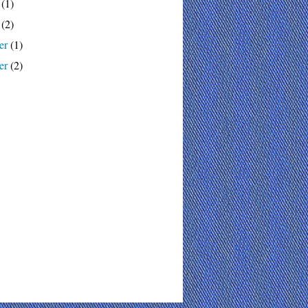
(1)
(2)
er
(1)
er
(2)