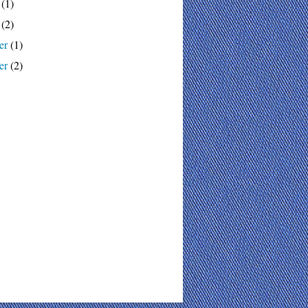
(1)
(2)
er
(1)
er
(2)