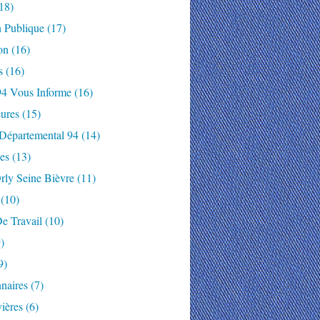
18)
n Publique
(17)
on
(16)
s
(16)
94 Vous Informe
(16)
ures
(15)
 Départemental 94
(14)
es
(13)
rly Seine Bièvre
(11)
(10)
e Travail
(10)
)
9)
naires
(7)
ières
(6)