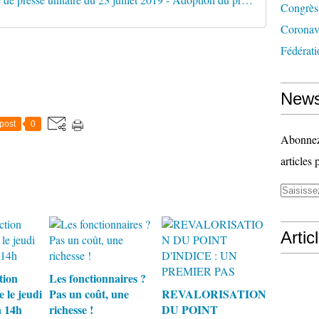
Congrès
Coronav
Fédérati
News
post
0
Abonnez-
articles 
Artic
tion
Les fonctionnaires ?
e le jeudi
Pas un coût, une
REVALORISATION
à 14h
richesse !
DU POINT