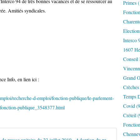
Interco 94 de très bonnes vacances et de se ressourcer au
Primes
(
rée. Amitiés syndicales.
Fonctio
Charent
Election
Interco 
1607 He
Conseil
Vincenn
Grand O
ce Info, en lien ici :
Crèches
Temps D
emploi/recherche-d-emploi/fonction-publique/le-parlement-
Covid
(9
a-fonction-publique_3548377.html
Créteil
(
Fonction
Chennev
Communiqué de presse unitaire du 23 juillet 2019 - Adoption du projet de loi Fonction publique