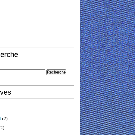
erche
ives
t
(2)
2)