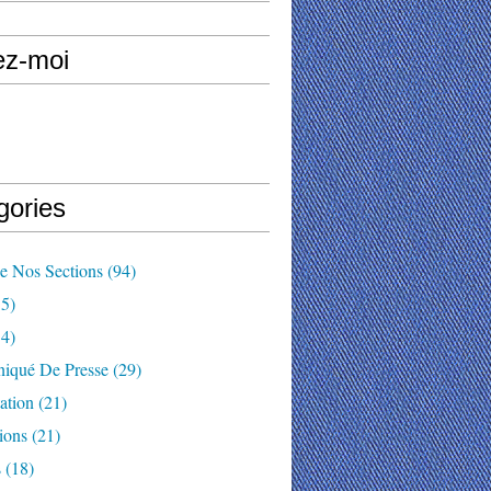
ez-moi
gories
e Nos Sections
(94)
5)
4)
qué De Presse
(29)
ation
(21)
ions
(21)
s
(18)