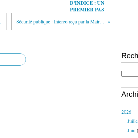
D'INDICE : UN
PREMIER PAS
orme" Été 2019
Sécurité publique : Interco reçu par la Maire de Vincennes - 26/09/2019
Rech
Arch
2026
Juille
Juin
(