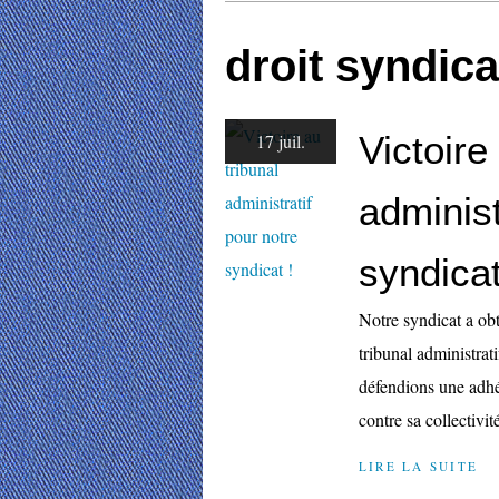
droit syndica
Victoire
17 juil.
administ
syndicat
Notre syndicat a ob
tribunal administra
défendions une adh
contre sa collectivité
LIRE LA SUITE