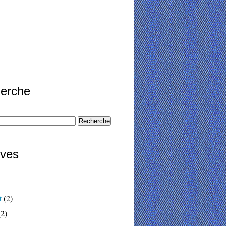
erche
ives
t
(2)
2)