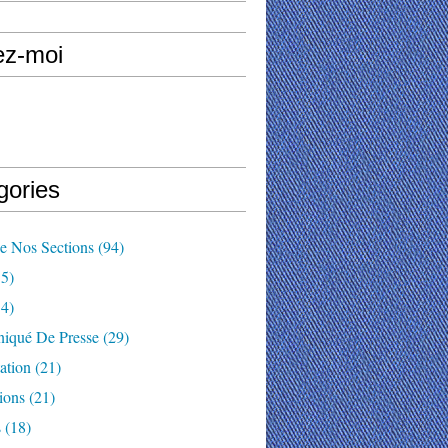
ez-moi
gories
e Nos Sections
(94)
5)
4)
qué De Presse
(29)
ation
(21)
ions
(21)
s
(18)