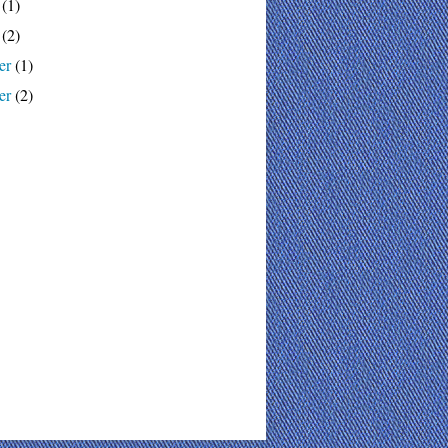
(1)
(2)
er
(1)
er
(2)