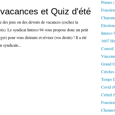
Primes
(
vacances et Quiz d'été
Fonctio
Charent
ode des jeux ou des devoirs de vacances (cochez la
Election
oix). Le syndicat Interco 94 vous propose donc un petit
Interco 
ger) pour vous distraire et réviser (vos droits) ! Il a été
1607 He
n syndicale...
Conseil
Vincenn
Grand O
Crèches
Temps D
Covid
(9
Créteil
(
Fonction
Chennev