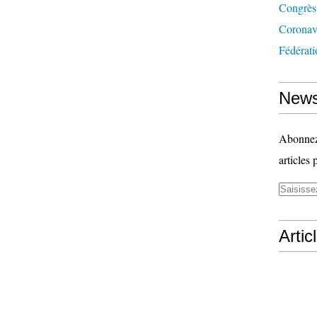
Congrès
Coronav
Fédérati
News
Abonnez-
articles 
Artic