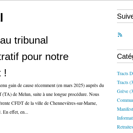
l
Suiv
 au tribunal
ratif pour notre
Caté
 !
Tracts D
Tracts
(3
tenu gain de cause récemment (en mars 2025) auprès du
Grève
(3
tif (TA) de Melun, suite à une longue procédure. Nous
Communi
érente CFDT de la ville de Chennevières-sur-Marne,
Manifest
. En effet, en...
Informat
Retraite