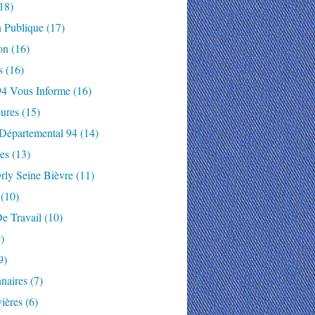
18)
n Publique
(17)
on
(16)
s
(16)
94 Vous Informe
(16)
ures
(15)
 Départemental 94
(14)
es
(13)
rly Seine Bièvre
(11)
(10)
e Travail
(10)
)
9)
naires
(7)
ières
(6)